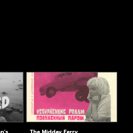
n's
The Midday Ferry