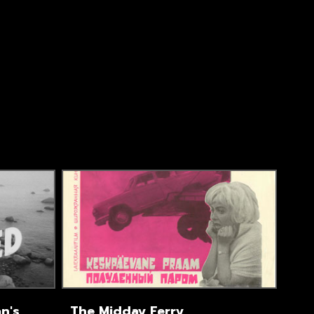
n's
The Midday Ferry