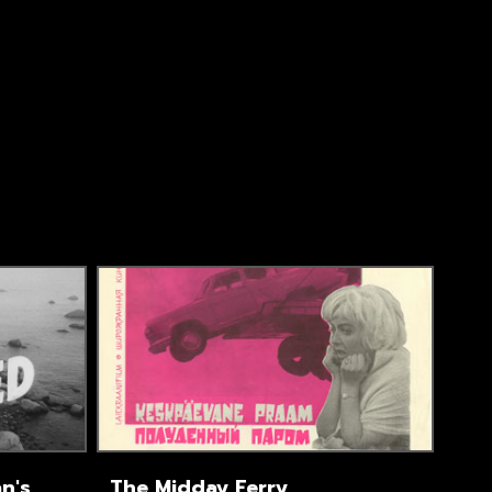
n's
The Midday Ferry