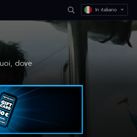
In italiano
uoi, dove